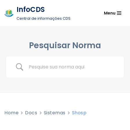
InfoCDS
Menu
Pular
Central de informações CDS
para
o
conteúdo
Pesquisar Norma
Home
Docs
Sistemas
Shosp