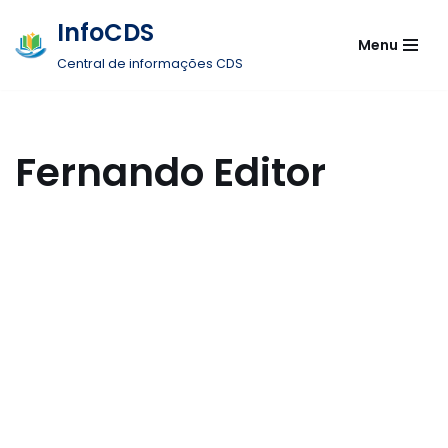
InfoCDS
Menu
Pular
Central de informações CDS
para
o
conteúdo
Fernando Editor